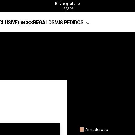
Envío gratuito
Lo fresco, lo verde y lo acuá
+23,90€
sensaciones. Maderas suaves,
CLUSIVE
REGALOS
MIS PEDIDOS
PACKS
Fabricado en España
Amaderada