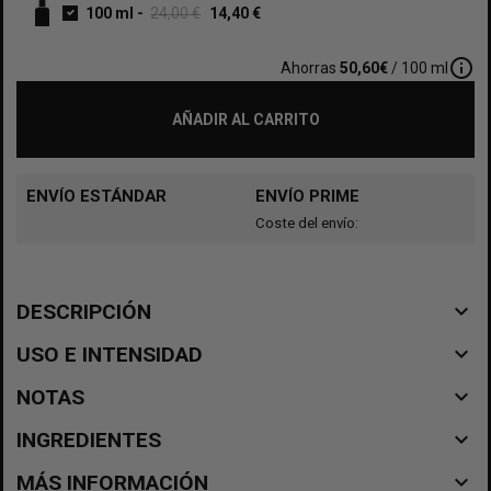
100 ml
-
24,00 €
14,40 €
info_outline
Ahorras
50,60€
/ 100 ml
AÑADIR AL CARRITO
ENVÍO ESTÁNDAR
ENVÍO PRIME
Coste del envío:
navigate_before
DESCRIPCIÓN
navigate_before
USO E INTENSIDAD
navigate_before
NOTAS
navigate_before
INGREDIENTES
navigate_before
MÁS INFORMACIÓN