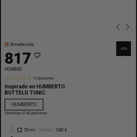
Amaderada
-40%
817
favorite_border
HOMBRE
0
Opiniones
Inspirado en
HUMBERTO
BOTTELD TONIC
HUMBERTO
Vendidos 3145 perfumes
30 ml
-
13,00 €
7,80 €