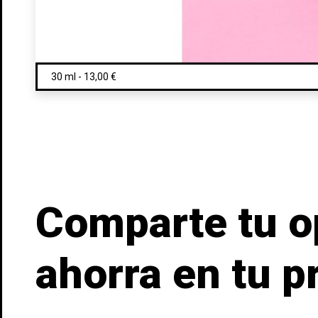
((t
In
((l
Añ
Deb
Comparte tu o
ahorra en tu 