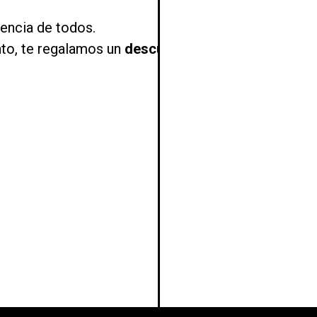
iencia de todos.
nto, te regalamos un
descuento exclusivo
en tu pr