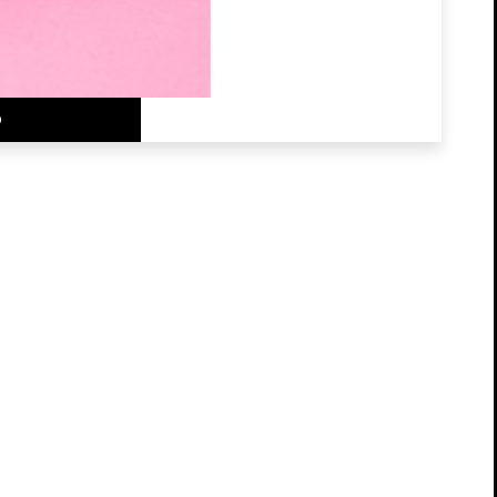
o
×
×
×
sta