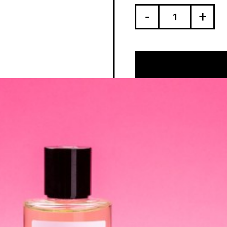
-
+
ENVÍO ESTÁNDAR
Descripción
Uso e I
Picante y dulce, se vuelve pe
como interesante. Vas a gust