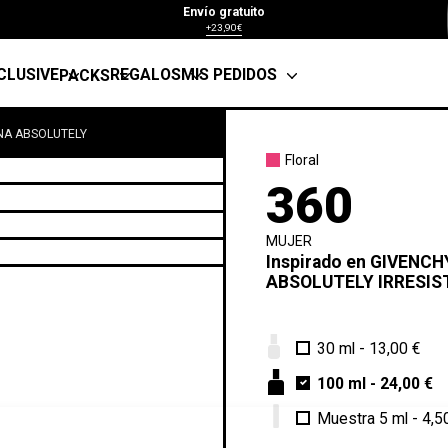
Envío gratuito
+23,90€
CLUSIVE
REGALOS
MIS PEDIDOS
PACKS
ANA ABSOLUTELY
Floral
360
MUJER
Inspirado en
GIVENCH
ABSOLUTELY IRRESIS
30 ml
-
13,00 €
100 ml
-
24,00 €
Muestra 5 ml
-
4,5