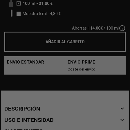
100 ml
-
31,00 €
Muestra 5 ml
-
4,80 €
info_outline
Ahorras
114,00€
/ 100 ml
AÑADIR AL CARRITO
ENVÍO ESTÁNDAR
ENVÍO PRIME
Coste del envío:
navigate_before
DESCRIPCIÓN
navigate_before
USO E INTENSIDAD