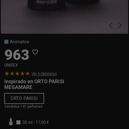
Aromatica
963
favorite_border
UNISEX
Ver 4
Opiniones
Inspirado en
ORTO PARISI
MEGAMARE
ORTO PARISI
Vendidos 141 perfumes
30 ml
-
17,00 €