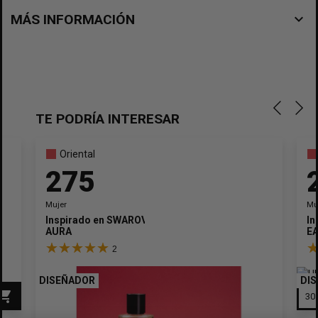
navigate_before
MÁS INFORMACIÓN
TE PODRÍA INTERESAR
Oriental
275
Mujer
Mu
Inspirado en
SWAROVSKI
In
AURA
EA
2
DISEÑADOR
DI
pping_cart
×
Crear lista de deseos