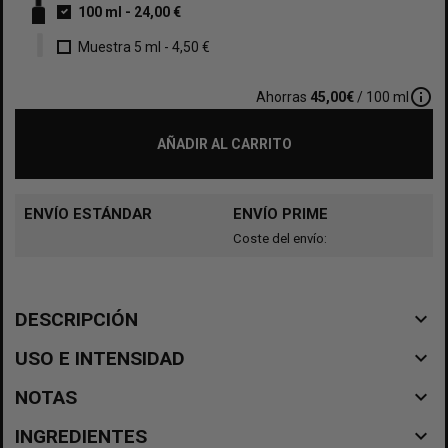
100 ml
-
24,00 €
Muestra 5 ml
-
4,50 €
info_outline
Ahorras
45,00€
/ 100 ml
AÑADIR AL CARRITO
ENVÍO ESTÁNDAR
ENVÍO PRIME
Coste del envío:
navigate_before
DESCRIPCIÓN
navigate_before
USO E INTENSIDAD
navigate_before
NOTAS
navigate_before
INGREDIENTES