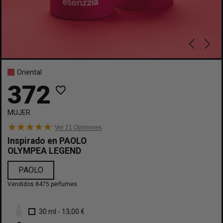
Oriental
372
favorite_border
MUJER
Ver 21
Opiniones
Inspirado en
PAOLO
OLYMPEA LEGEND
PAOLO
Vendidos 8475 perfumes
30 ml
-
13,00 €