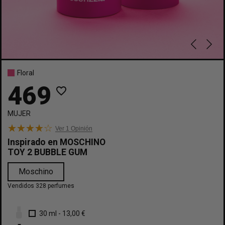
Floral
469
favorite_border
MUJER
Ver 1
Opinión
Inspirado en
MOSCHINO
TOY 2 BUBBLE GUM
Moschino
Vendidos 328 perfumes
30 ml
-
13,00 €