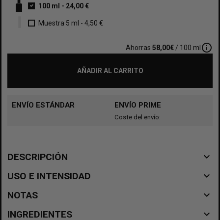
100 ml
-
24,00 €
Muestra 5 ml
-
4,50 €
info_outline
Ahorras
58,00€
/ 100 ml
AÑADIR AL CARRITO
ENVÍO ESTÁNDAR
ENVÍO PRIME
Coste del envío:
navigate_before
DESCRIPCIÓN
navigate_before
USO E INTENSIDAD
navigate_before
NOTAS
navigate_before
INGREDIENTES