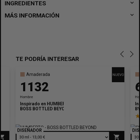
navigate_before
INGREDIENTES
navigate_before
MÁS INFORMACIÓN
TE PODRÍA INTERESAR
Amaderada
NUEVO
1132
Hombre
Ho
Inspirado en
HUMBERTO
In
BOSS BOTTLED BEYOND
B
DISEÑADOR
DI
opping_cart
shopping_cart