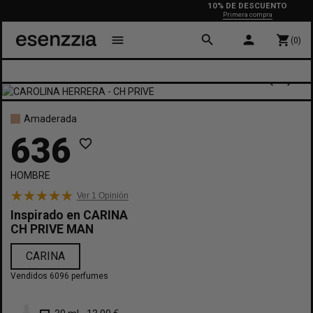
10% DE DESCUENTO
Primera compra
search
person
menu
shopping_cart
(0)
Amaderada
636
favorite_border
HOMBRE
Ver 1
Opinión
Inspirado en
CARINA
CH PRIVE MAN
CARINA
Vendidos 6096 perfumes