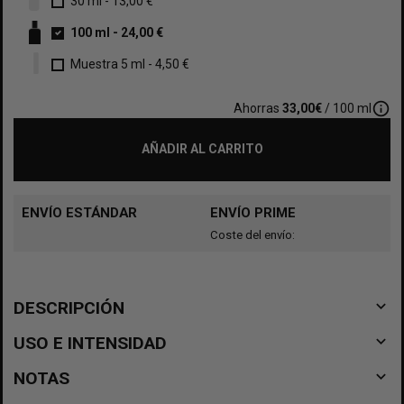
30 ml
-
13,00 €
100 ml
-
24,00 €
Muestra 5 ml
-
4,50 €
info_outline
Ahorras
33,00€
/ 100 ml
AÑADIR AL CARRITO
ENVÍO ESTÁNDAR
ENVÍO PRIME
Coste del envío:
navigate_before
DESCRIPCIÓN
navigate_before
USO E INTENSIDAD
navigate_before
NOTAS