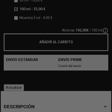
30 ml
-
19,00 €
100 ml
-
33,00 €
Muestra 5 ml
-
4,90 €
info_outline
Ahorras
192,00€
/ 100 ml
AÑADIR AL CARRITO
ENVÍO ESTÁNDAR
ENVÍO PRIME
Coste del envío:
navigate_before
DESCRIPCIÓN