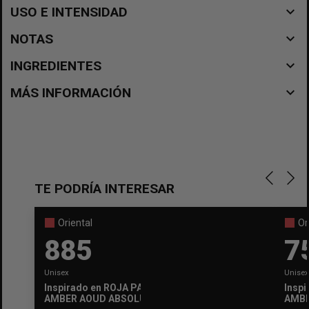
navigate_before
USO E INTENSIDAD
navigate_before
NOTAS
navigate_before
INGREDIENTES
navigate_before
MÁS INFORMACIÓN
TE PODRÍA INTERESAR
Oriental
Or
885
7
Unisex
Unisex
Inspirado en
ROJA PARFUMS
Inspi
AMBER AOUD ABSOLUE PRECIEUX
AMBR