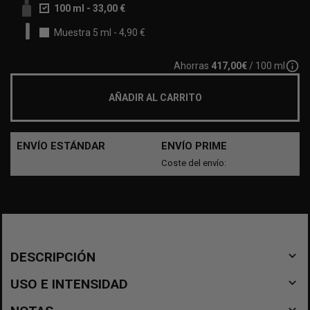
100 ml
-
33,00 €
Muestra 5 ml
-
4,90 €
info_outline
Ahorras
417,00€
/ 100 ml
AÑADIR AL CARRITO
ENVÍO ESTÁNDAR
ENVÍO PRIME
Coste del envío:
navigate_before
DESCRIPCIÓN
navigate_before
USO E INTENSIDAD
navigate_before