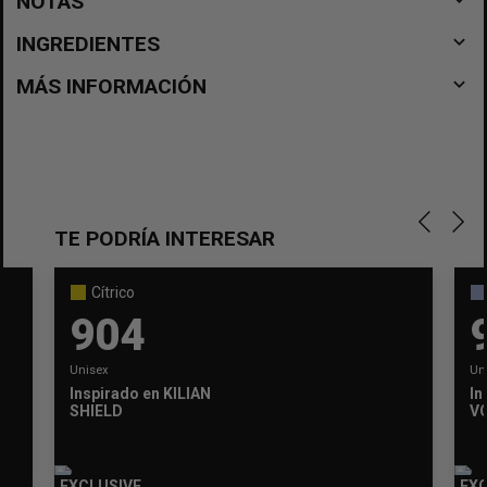
NOTAS
navigate_before
INGREDIENTES
navigate_before
MÁS INFORMACIÓN
TE PODRÍA INTERESAR
Cítrico
904
Unisex
Un
Inspirado en
KILIAN
In
SHIELD
V
EXCLUSIVE
EXC