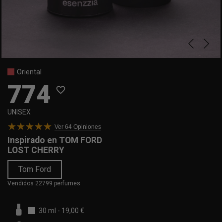
Oriental
774
favorite_border
UNISEX
Ver 64
Opiniones
Inspirado en
TOM FORD
LOST CHERRY
Tom Ford
Vendidos 22799 perfumes
30 ml
-
19,00 €