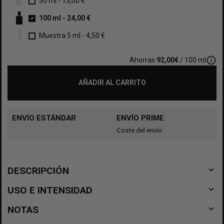
30 ml
-
13,00 €
100 ml
-
24,00 €
Muestra 5 ml
-
4,50 €
info_outline
Ahorras
92,00€
/ 100 ml
AÑADIR AL CARRITO
ENVÍO ESTÁNDAR
ENVÍO PRIME
Coste del envío:
navigate_before
DESCRIPCIÓN
navigate_before
USO E INTENSIDAD
navigate_before
NOTAS