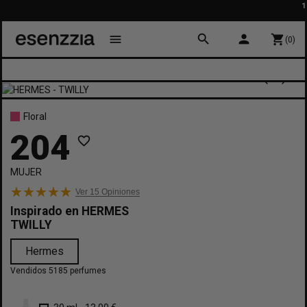
10% 
Pr
search
person
menu
shopping_cart
(0)
Floral
204
favorite_border
MUJER
Ver 15
Opiniones
Inspirado en
HERMES
TWILLY
Hermes
Vendidos 5185 perfumes