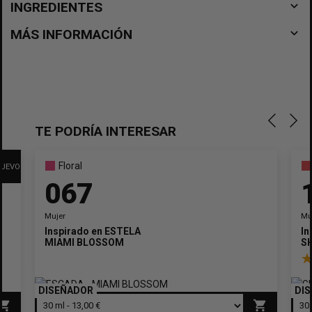
navigate_before
INGREDIENTES
navigate_before
MÁS INFORMACIÓN
TE PODRÍA INTERESAR
Floral
UEVO
067
Mujer
Mu
Inspirado en
ESTELA
In
MIAMI BLOSSOM
S
DISEÑADOR
DI
opping_cart
shopping_cart