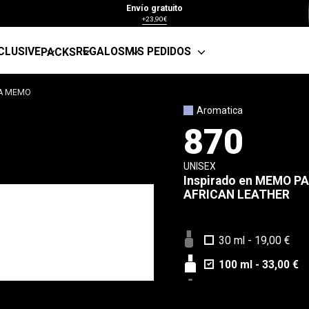
Envío gratuito
+23,90€
CLUSIVE
REGALOS
MIS PEDIDOS
PACKS
TA MEMO
Aromatica
870
UNISEX
Inspirado en
MEMO PA
AFRICAN LEATHER
30 ml
-
19,00 €
100 ml
-
33,00 €
Muestra 5 ml
-
4,9