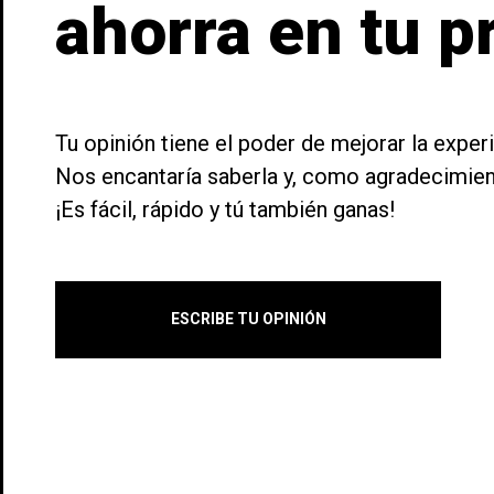
ahorra en tu 
Tu opinión tiene el poder de mejorar la exper
Nos encantaría saberla y, como agradecimie
¡Es fácil, rápido y tú también ganas!
((t
In
((l
Añ
Deb
ESCRIBE TU OPINIÓN