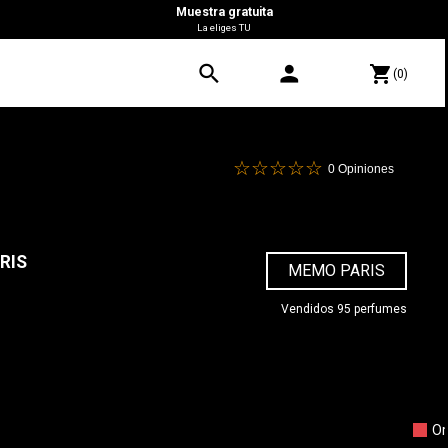
Muestra gratuita
La eliges TU
search
person
shopping_cart
(0)
0
Opiniones
RIS
MEMO PARIS
Vendidos 95 perfumes
0 €
Or