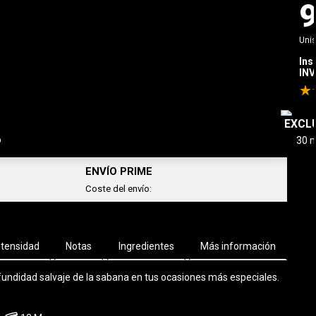
Uni
info_outline
Ahorras
192,00€
/ 100 ml
Ins
INV
AÑADIR AL CARRITO
-
33,00 €
EXCL
o
ENVÍO PRIME
Coste del envío:
ntensidad
Notas
Ingredientes
Más información
rofundidad salvaje de la sabana en tus ocasiones más especiales.