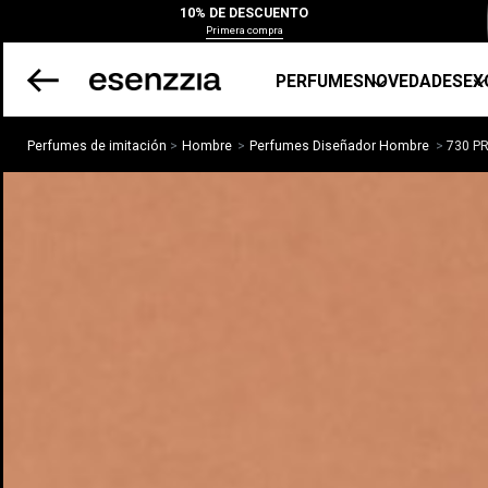
10% DE DESCUENTO
Primera compra
PERFUMES
NOVEDADES
EX
Perfumes de imitación
Hombre
Perfumes Diseñador Hombre
730 P