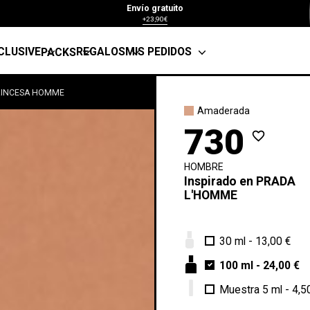
Envío gratuito
+23,90€
CLUSIVE
REGALOS
MIS PEDIDOS
PACKS
RINCESA HOMME
Amaderada
730
favorite_border
HOMBRE
Inspirado en
PRADA
L'HOMME
30 ml
-
13,00 €
100 ml
-
24,00 €
Muestra 5 ml
-
4,5