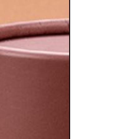
ear lista de deseos
iciar sesión
mbre de la lista de deseos
e iniciar sesión para guardar productos en su lista de deseos.
adir a la lista de deseos