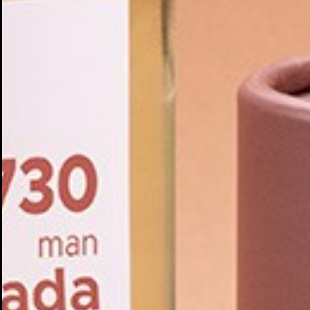
Cr
In
No
Deb
Añ