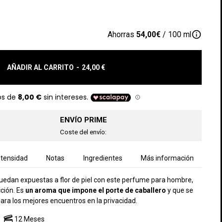
info_outline
Ahorras
54,00€
/ 100 ml
AÑADIR AL CARRITO
-
24,00 €
ENVÍO PRIME
Coste del envío:
ntensidad
Notas
Ingredientes
Más información
d quedan expuestas a flor de piel con este perfume para hombre,
cción. Es
un aroma que impone el porte de caballero
y que se
para los mejores encuentros en la privacidad.
12 Meses