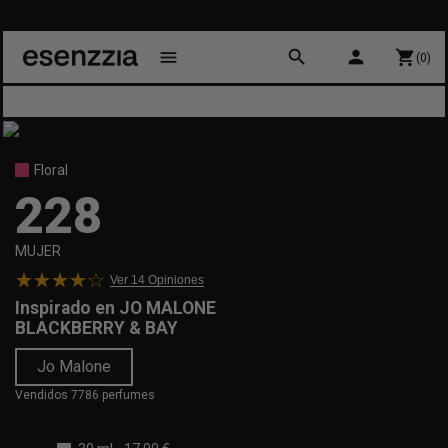
search
person
menu
shopping_cart
(0)
Floral
228
MUJER
Ver 14
Opiniones
Inspirado en
JO MALONE
BLACKBERRY & BAY
Jo Malone
Vendidos 7786 perfumes