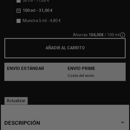
30 ml
-
17,00 €
100 ml
-
31,00 €
Muestra 5 ml
-
4,80 €
info_outline
Ahorras
104,00€
/ 100 ml
AÑADIR AL CARRITO
ENVÍO ESTÁNDAR
ENVÍO PRIME
Coste del envío:
navigate_before
DESCRIPCIÓN