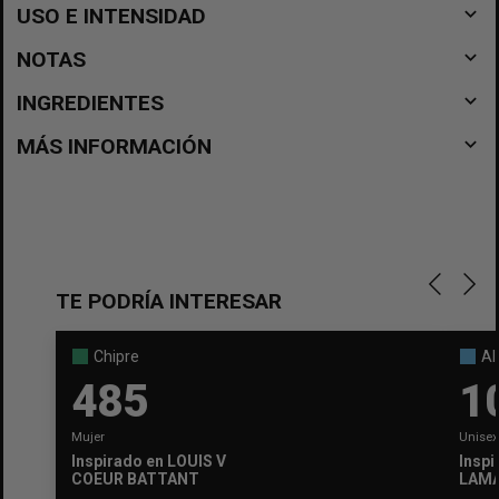
navigate_before
USO E INTENSIDAD
navigate_before
NOTAS
navigate_before
INGREDIENTES
navigate_before
MÁS INFORMACIÓN
TE PODRÍA INTERESAR
Chipre
Al
485
1
Mujer
Unisex
Inspirado en
LOUIS VUITTON
Inspi
COEUR BATTANT
LAMA