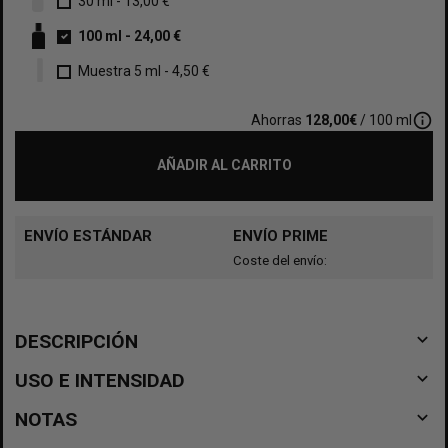
30 ml
-
13,00 €
100 ml
-
24,00 €
Muestra 5 ml
-
4,50 €
info_outline
Ahorras
128,00€
/ 100 ml
AÑADIR AL CARRITO
ENVÍO ESTÁNDAR
ENVÍO PRIME
Coste del envío:
navigate_before
DESCRIPCIÓN
navigate_before
USO E INTENSIDAD
navigate_before
NOTAS