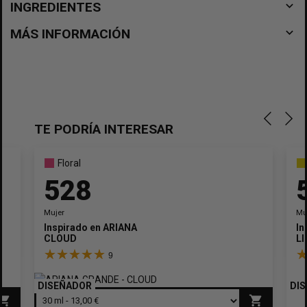
navigate_before
INGREDIENTES
navigate_before
MÁS INFORMACIÓN
TE PODRÍA INTERESAR
Floral
528
Mujer
Mu
Inspirado en
ARIANA GRANDE
In
CLOUD
LI
9
DISEÑADOR
DI
opping_cart
shopping_cart