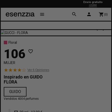
Envío gratuito
+23,90€
search
person
menu
shopping_cart
(0)
Floral
106
favorite_border
MUJER
Ver 6
Opiniones
Inspirado en
GUIDO
FLORA
GUIDO
Vendidos 4004 perfumes