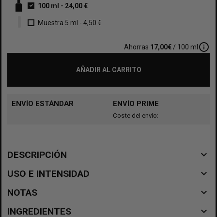
100 ml
-
24,00 €
Muestra 5 ml
-
4,50 €
info_outline
Ahorras
17,00€
/ 100 ml
AÑADIR AL CARRITO
ENVÍO ESTÁNDAR
ENVÍO PRIME
Coste del envío:
navigate_before
DESCRIPCIÓN
navigate_before
USO E INTENSIDAD
navigate_before
NOTAS
navigate_before
INGREDIENTES