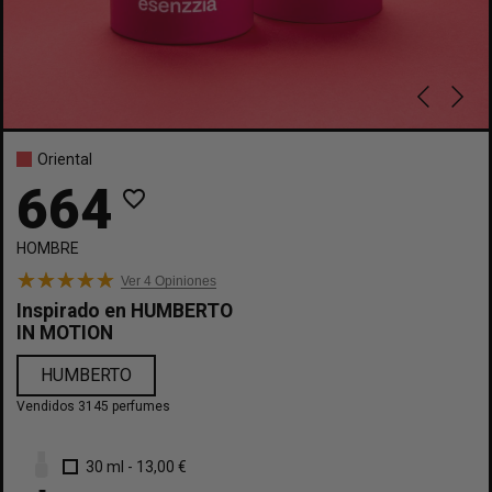
Oriental
664
favorite_border
HOMBRE
Ver 4
Opiniones
Inspirado en
HUMBERTO
IN MOTION
HUMBERTO
Vendidos 3145 perfumes
30 ml
-
13,00 €