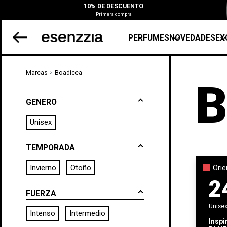
10% DE DESCUENTO
Primera compra
PERFUMES
NOVEDADES
EX
Marcas
Boadicea
B
GENERO
Unisex
TEMPORADA
Invierno
Otoño
Orie
2
FUERZA
Unise
Intenso
Intermedio
Inspi