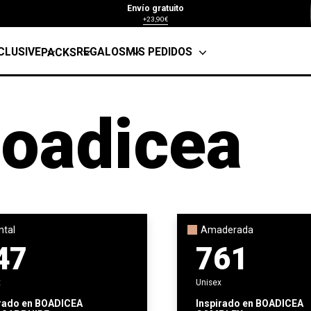
Envío gratuito
+23,90€
CLUSIVE
REGALOS
MIS PEDIDOS
PACKS
oadicea
ntal
Amaderada
47
761
x
Unisex
rado en
BOADICEA
Inspirado en
BOADICEA