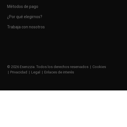
Métodos de pago
¿Por qué elegirnos?
Trabaja con nosotros
© 2026 Esenzzia. Todos los derechos reservados
Cookies
Privacidad
Legal
Enlaces de interés