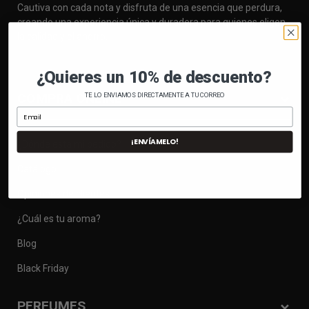
Cautiva con cada nota y disfruta de una esencia que perdura,
creando una experiencia única y duradera para quienes eligen
la calidad y el ahorro.
¿Quieres un 10% de descuento?
COMPRA ONLINE
TE LO ENVIAMOS DIRECTAMENTE A TU CORREO
¡ENVÍAMELO!
¿Dónde está mi pedido?
Catálogo
Opiniones de clientes
¿Cuál es tu aroma?
Blog
Black Friday
PERFUMES