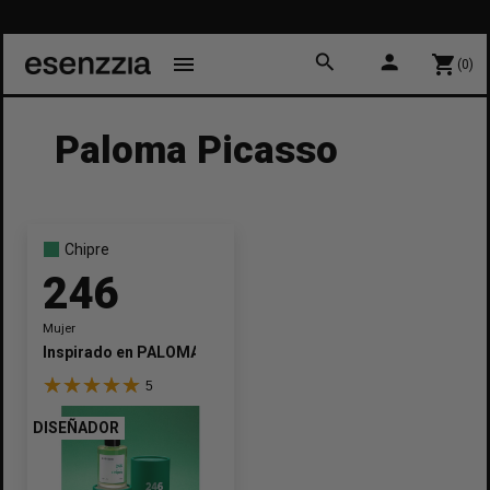
search
person
menu
shopping_cart
(0)
Paloma Picasso
Chipre
246
Mujer
Inspirado en
PALOMA PICASSO
5
DISEÑADOR