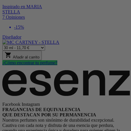
Inspirado en
MARIA
STELLA
7
Opiniones
-15%
Diseñador
shopping_cart
Añadir al carrito
¿Cómo encontrar tu perfume?
Facebook
Instagram
FRAGANCIAS DE EQUIVALENCIA
QUE DESTACAN POR SU PERMANENCIA
Nuestros perfumes son sinónimo de durabilidad excepcional.
Cautiva con cada nota y disfruta de una esencia que perdura,
creando una experiencia única y duradera para quienes eligen la