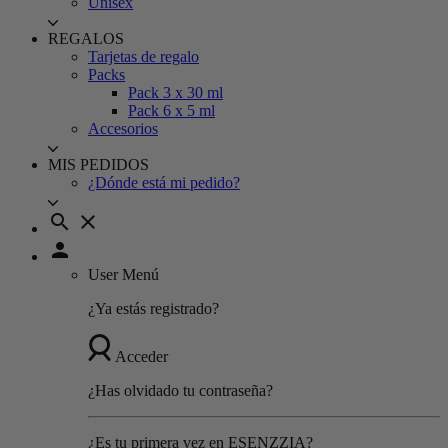
Unisex
REGALOS
Tarjetas de regalo
Packs
Pack 3 x 30 ml
Pack 6 x 5 ml
Accesorios
MIS PEDIDOS
¿Dónde está mi pedido?
search
close
person
User Menú
¿Ya estás registrado?
Acceder
¿Has olvidado tu contraseña?
¿Es tu primera vez en ESENZZIA?