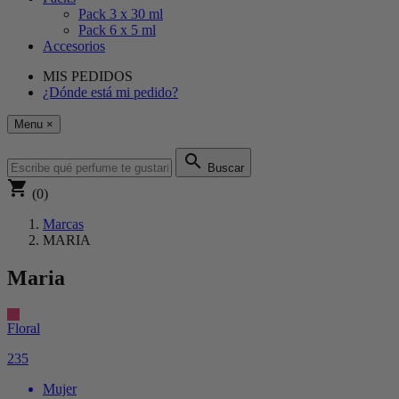
Pack 3 x 30 ml
Pack 6 x 5 ml
Accesorios
MIS PEDIDOS
¿Dónde está mi pedido?
Menu
×
search
Buscar
shopping_cart
(0)
Marcas
MARIA
Maria
Floral
235
Mujer