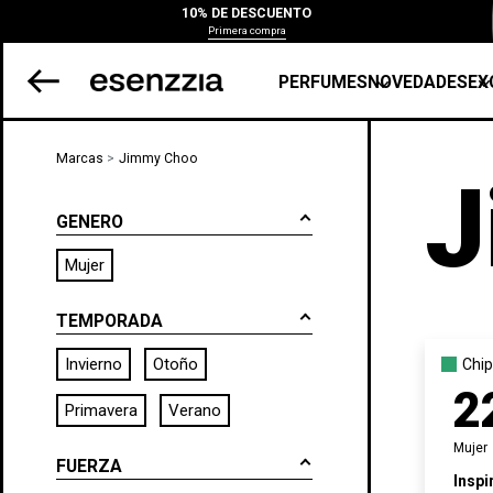
10% DE DESCUENTO
Primera compra
PERFUMES
NOVEDADES
EX
Marcas
Jimmy Choo
J
GENERO
Mujer
TEMPORADA
Invierno
Otoño
Chip
2
Primavera
Verano
Mujer
FUERZA
Inspi