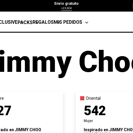
Envío gratuito
+23,90€
CLUSIVE
REGALOS
MIS PEDIDOS
PACKS
immy Cho
re
Oriental
27
542
Mujer
rado en
JIMMY CHOO
Inspirado en
JIMMY CH