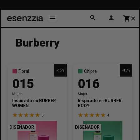
search
person
menu
shopping_cart
(0)
Burberry
-15%
-15%
Floral
Chipre
015
016
Mujer
Mujer
Inspirado en
BURBERRY
Inspirado en
BURBERRY
WOMEN
BODY
5
4
DISEÑADOR
DISEÑADOR