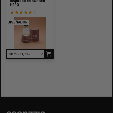
Inspirado en
BURBERRY
HERO
2
DISEÑADOR
shopping_cart