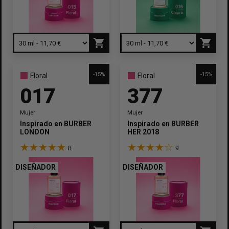
shopping_cart
shopping_cart
-15%
-15%
Floral
Floral
017
377
Mujer
Mujer
Inspirado en
BURBERRY
Inspirado en
BURBERRY
LONDON
HER 2018
8
9
DISEÑADOR
DISEÑADOR