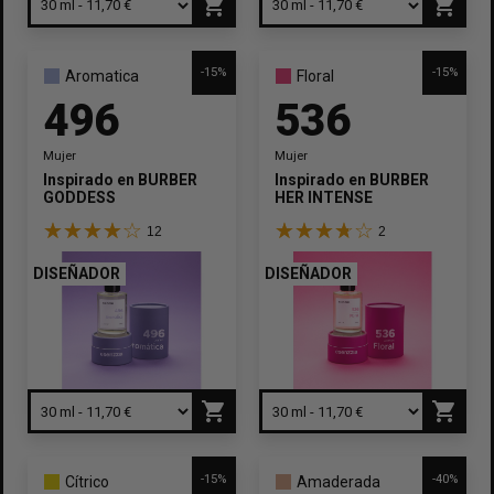
shopping_cart
shopping_cart
-15%
-15%
Aromatica
Floral
496
536
Mujer
Mujer
Inspirado en
BURBERRY
Inspirado en
BURBERRY
GODDESS
HER INTENSE
12
2
DISEÑADOR
DISEÑADOR
shopping_cart
shopping_cart
-15%
-40%
Cítrico
Amaderada