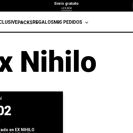
Envío gratuito
+23,90€
CLUSIVE
REGALOS
MIS PEDIDOS
PACKS
x Nihilo
al
02
x
rado en
EX NIHILO