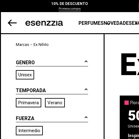
10% DE DESCUENTO
Primera compra
PERFUMES
NOVEDADES
EX
Marcas
Ex Nihilo
E
GENERO
Unisex
TEMPORADA
Primavera
Verano
Flor
5
FUERZA
Unise
Intermedio
Inspi