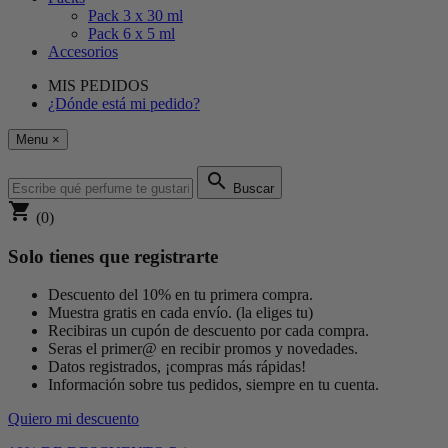
Pack 3 x 30 ml
Pack 6 x 5 ml
Accesorios
MIS PEDIDOS
¿Dónde está mi pedido?
Menu
×
search
Buscar
shopping_cart
(0)
Solo tienes que registrarte
Descuento del 10% en tu primera compra.
Muestra gratis en cada envío. (la eliges tu)
Recibiras un cupón de descuento por cada compra.
Seras el primer@ en recibir promos y novedades.
Datos registrados, ¡compras más rápidas!
Información sobre tus pedidos, siempre en tu cuenta.
Quiero mi descuento