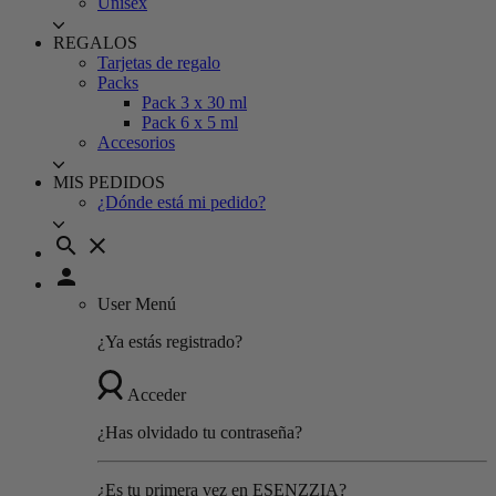
Unisex
REGALOS
Tarjetas de regalo
Packs
Pack 3 x 30 ml
Pack 6 x 5 ml
Accesorios
MIS PEDIDOS
¿Dónde está mi pedido?
search
close
person
User Menú
¿Ya estás registrado?
Acceder
¿Has olvidado tu contraseña?
¿Es tu primera vez en ESENZZIA?