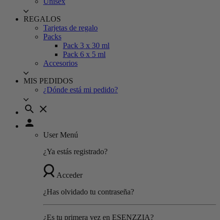
Unisex
REGALOS
Tarjetas de regalo
Packs
Pack 3 x 30 ml
Pack 6 x 5 ml
Accesorios
MIS PEDIDOS
¿Dónde está mi pedido?
search
close
person
User Menú
¿Ya estás registrado?
Acceder
¿Has olvidado tu contraseña?
¿Es tu primera vez en ESENZZIA?