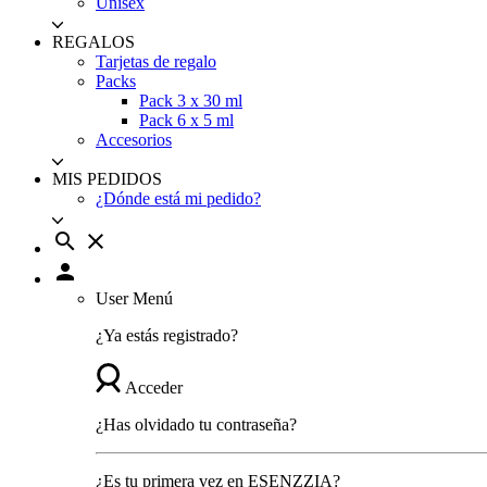
Unisex
REGALOS
Tarjetas de regalo
Packs
Pack 3 x 30 ml
Pack 6 x 5 ml
Accesorios
MIS PEDIDOS
¿Dónde está mi pedido?
search
close
person
User Menú
¿Ya estás registrado?
Acceder
¿Has olvidado tu contraseña?
¿Es tu primera vez en ESENZZIA?