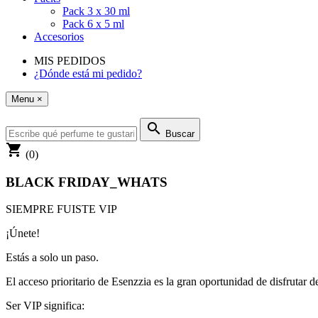
Pack 3 x 30 ml
Pack 6 x 5 ml
Accesorios
MIS PEDIDOS
¿Dónde está mi pedido?
Menu
×
search
Buscar
shopping_cart
(0)
BLACK FRIDAY_WHATS
SIEMPRE FUISTE
VIP
¡Únete!
Estás a solo un paso.
El acceso prioritario de Esenzzia es la gran oportunidad de disfrutar d
Ser VIP significa: