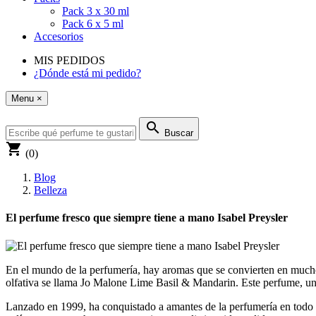
Pack 3 x 30 ml
Pack 6 x 5 ml
Accesorios
MIS PEDIDOS
¿Dónde está mi pedido?
Menu
×
search
Buscar
shopping_cart
(0)
Blog
Belleza
El perfume fresco que siempre tiene a mano Isabel Preysler
En el mundo de la perfumería, hay aromas que se convierten en mucho m
olfativa se llama Jo Malone Lime Basil & Mandarin. Este perfume, uno
Lanzado en 1999, ha conquistado a amantes de la perfumería en todo el