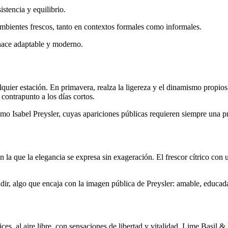
stencia y equilibrio.
ambientes frescos, tanto en contextos formales como informales.
 hace adaptable y moderno.
uier estación. En primavera, realza la ligereza y el dinamismo propios
 contrapunto a los días cortos.
omo Isabel Preysler, cuyas apariciones públicas requieren siempre una 
n la que la elegancia se expresa sin exageración. El frescor cítrico con
vadir, algo que encaja con la imagen pública de Preysler: amable, educad
es, al aire libre, con sensaciones de libertad y vitalidad. Lime Basil &