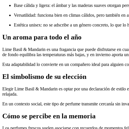
Base cálida y ligera: el ámbar y las maderas suaves otorgan persi
Versatilidad: funciona bien en climas cálidos, pero también en 
Estética unisex: no se adscribe a un género concreto, lo que lo
Un aroma para todo el año
Lime Basil & Mandarin es una fragancia que puede disfrutarse en cualq
de fondo equilibra las temperaturas más bajas, y en invierno aporta un
Esta adaptabilidad lo convierte en un compañero ideal para alguien c
El simbolismo de su elección
Elegir Lime Basil & Mandarin es optar por una declaración de estilo e
relajada.
En un contexto social, este tipo de perfume transmite cercanía sin in
Cómo se percibe en la memoria
Los perfumes frescos suelen asociarse con recuerdos de momentos felic