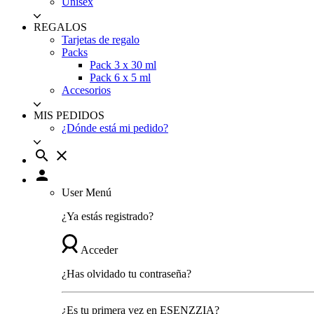
Unisex
REGALOS
Tarjetas de regalo
Packs
Pack 3 x 30 ml
Pack 6 x 5 ml
Accesorios
MIS PEDIDOS
¿Dónde está mi pedido?
search
close
person
User Menú
¿Ya estás registrado?
Acceder
¿Has olvidado tu contraseña?
¿Es tu primera vez en ESENZZIA?