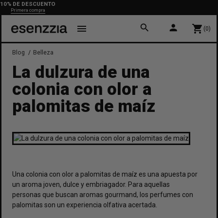
ESCUENTO
Envío g
 compra
+23
search
person
menu
shopping_cart
(0)
Blog
Belleza
La dulzura de una
colonia con olor a
palomitas de maíz
Una
colonia con olor a palomitas de maíz
es una apuesta por
un aroma joven, dulce y embriagador. Para aquellas
personas que buscan aromas gourmand, los perfumes con
palomitas son un experiencia olfativa acertada.