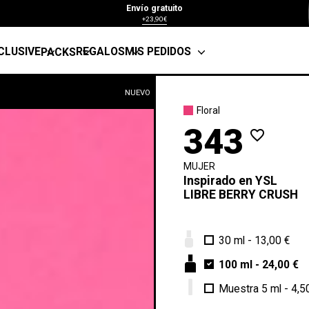
Envío gratuito
+23,90€
CLUSIVE
REGALOS
MIS PEDIDOS
PACKS
NUEVO
Floral
343
favorite_border
MUJER
Inspirado en
YSL
LIBRE BERRY CRUSH
30 ml
-
13,00 €
100 ml
-
24,00 €
Muestra 5 ml
-
4,5