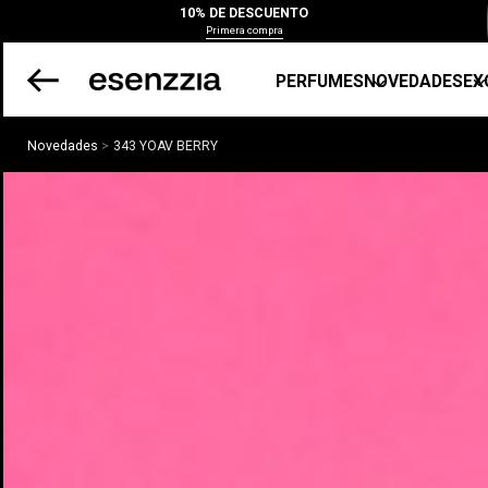
10% DE DESCUENTO
Primera compra
PERFUMES
NOVEDADES
EX
Novedades
343 YOAV BERRY