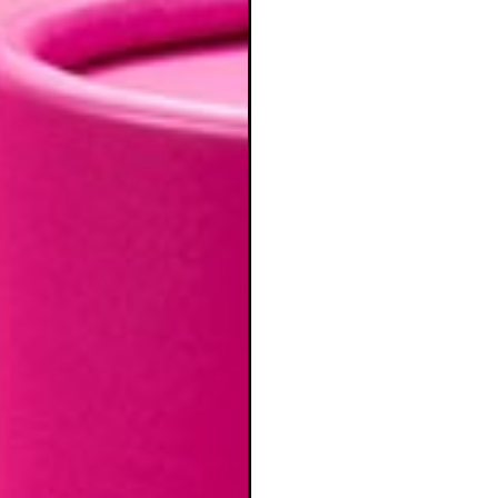
ear lista de deseos
iciar sesión
mbre de la lista de deseos
e iniciar sesión para guardar productos en su lista de deseos.
adir a la lista de deseos