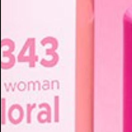
Cr
In
No
Deb
Añ