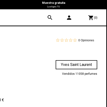
Muestra gratuita
La eliges TU
search
person
shopping_cart
(0)
0
Opiniones
Yves Saint Laurent
Vendidos 11058 perfumes
0 €