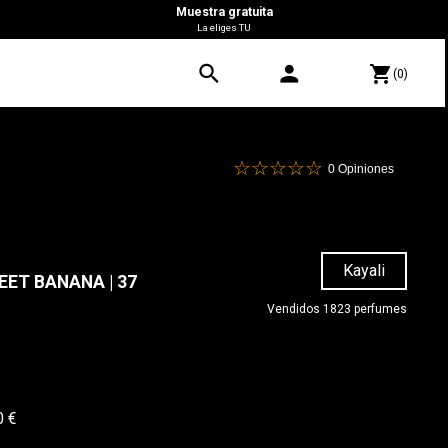
Muestra gratuita
La eliges TU
search
person
shopping_cart
(0)
0
Opiniones
Kayali
EET BANANA | 37
Vendidos 1823 perfumes
0 €