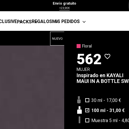
Envío gratuito
+23,90€
CLUSIVE
REGALOS
MIS PEDIDOS
PACKS
NUEVO
Floral
562
favorite_border
MUJER
Inspirado en
KAYALI
MAUI IN A BOTTLE SW
30 ml
-
17,00 €
100 ml
-
31,00 €
Muestra 5 ml
-
4,8