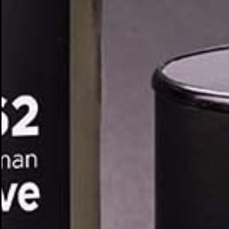
Cr
In
No
Deb
Añ