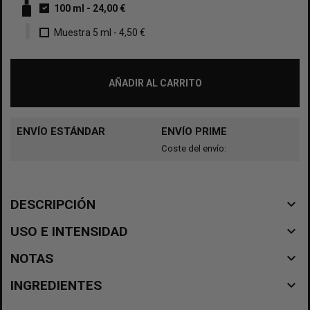
100 ml
-
24,00 €
Muestra 5 ml
-
4,50 €
AÑADIR AL CARRITO
ENVÍO ESTÁNDAR
ENVÍO PRIME
Coste del envío:
navigate_before
DESCRIPCIÓN
navigate_before
USO E INTENSIDAD
navigate_before
NOTAS
navigate_before
INGREDIENTES