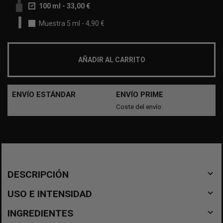
100 ml
-
33,00 €
Muestra 5 ml
-
4,90 €
AÑADIR AL CARRITO
ENVÍO ESTÁNDAR
ENVÍO PRIME
Coste del envío:
navigate_before
DESCRIPCIÓN
navigate_before
USO E INTENSIDAD
navigate_before
INGREDIENTES