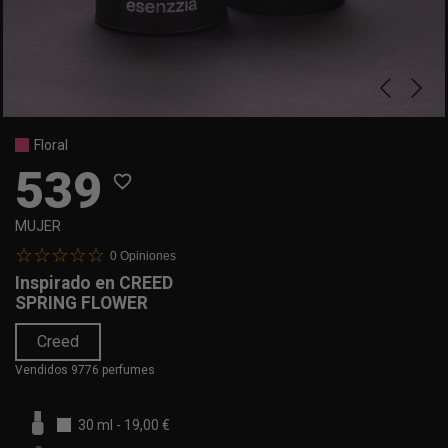
Floral
539
favorite_border
MUJER
0
Opiniones
Inspirado en
CREED
SPRING FLOWER
Creed
Vendidos 9776 perfumes
30 ml
-
19,00 €