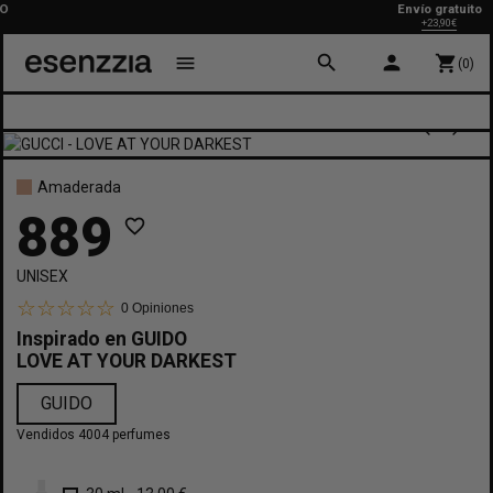
Envío gratuito
+23,90€
search
person
menu
shopping_cart
(0)
Amaderada
889
favorite_border
UNISEX
0
Opiniones
Inspirado en
GUIDO
LOVE AT YOUR DARKEST
GUIDO
Vendidos 4004 perfumes