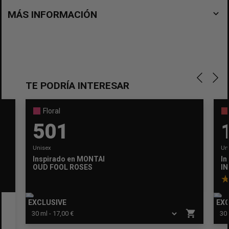
navigate_before
MÁS INFORMACIÓN
TE PODRÍA INTERESAR
Floral
501
Unisex
Un
Inspirado en
MONTALE
In
OUD FOOL ROSES
IN
EXCLUSIVE
EXC
shopping_cart