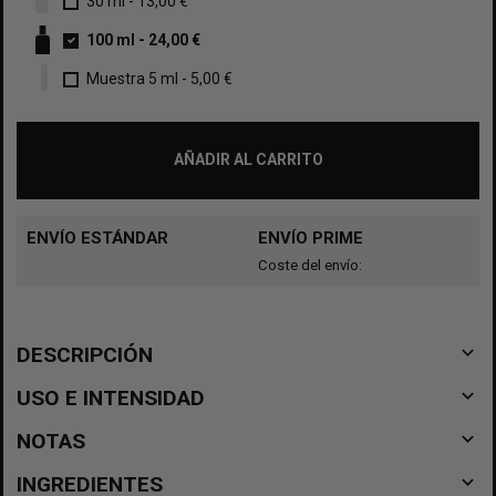
30 ml
-
13,00 €
100 ml
-
24,00 €
Muestra 5 ml
-
5,00 €
AÑADIR AL CARRITO
ENVÍO ESTÁNDAR
ENVÍO PRIME
Coste del envío:
navigate_before
DESCRIPCIÓN
navigate_before
USO E INTENSIDAD
navigate_before
NOTAS
navigate_before
INGREDIENTES