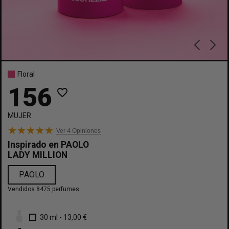
Floral
156
favorite_border
MUJER
Ver 4
Opiniones
Inspirado en
PAOLO
LADY MILLION
PAOLO
Vendidos 8475 perfumes
30 ml
-
13,00 €