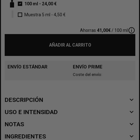
100 ml
-
24,00 €
Muestra 5 ml
-
4,50 €
info_outline
Ahorras
41,00€
/ 100 ml
AÑADIR AL CARRITO
ENVÍO ESTÁNDAR
ENVÍO PRIME
Coste del envío:
navigate_before
DESCRIPCIÓN
navigate_before
USO E INTENSIDAD
navigate_before
NOTAS
navigate_before
INGREDIENTES