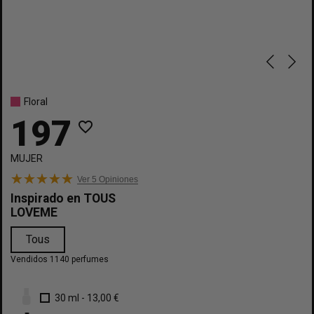
Floral
197
favorite_border
MUJER
Ver 5
Opiniones
Inspirado en
TOUS
LOVEME
Tous
Vendidos 1140 perfumes
30 ml
-
13,00 €