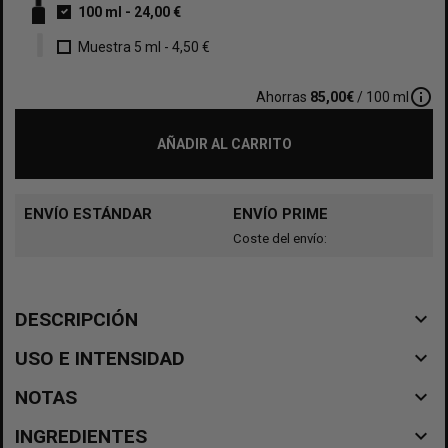
100 ml
-
24,00 €
Muestra 5 ml
-
4,50 €
info_outline
Ahorras
85,00€
/ 100 ml
AÑADIR AL CARRITO
ENVÍO ESTÁNDAR
ENVÍO PRIME
Coste del envío:
navigate_before
DESCRIPCIÓN
navigate_before
USO E INTENSIDAD
navigate_before
NOTAS
navigate_before
INGREDIENTES