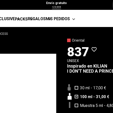
Envío gratuito
+23,90€
CLUSIVE
REGALOS
MIS PEDIDOS
PACKS
NCESS
Oriental
837
favorite_border
UNISEX
Inspirado en
KILIAN
I DON'T NEED A PRINC
30 ml
-
17,00 €
100 ml
-
31,00 €
Muestra 5 ml
-
4,8