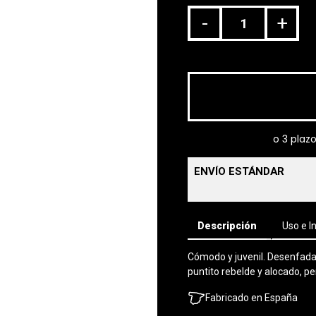
-
+
ENVÍO ESTÁNDAR
Descripción
Uso e I
Cómodo y juvenil. Desenfadad
puntito rebelde y alocado, p
Fabricado en España