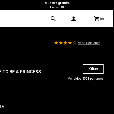
Muestra gratuita
La eliges TU
search
person
shopping_cart
(0)
Ver 8
Opiniones
Kilian
E TO BE A PRINCESS
Vendidos 4558 perfumes
0 €