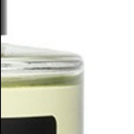
Cr
In
No
Deb
Añ