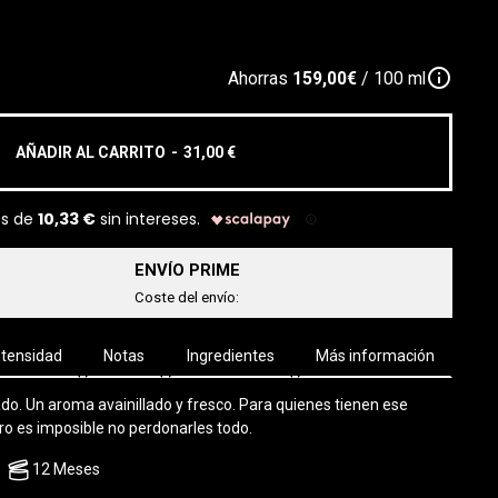
info_outline
Ahorras
159,00€
/ 100 ml
AÑADIR AL CARRITO
-
31,00 €
ENVÍO PRIME
Coste del envío:
ntensidad
Notas
Ingredientes
Más información
o. Un aroma avainillado y fresco. Para quienes tienen ese
ero es imposible no perdonarles todo.
12 Meses