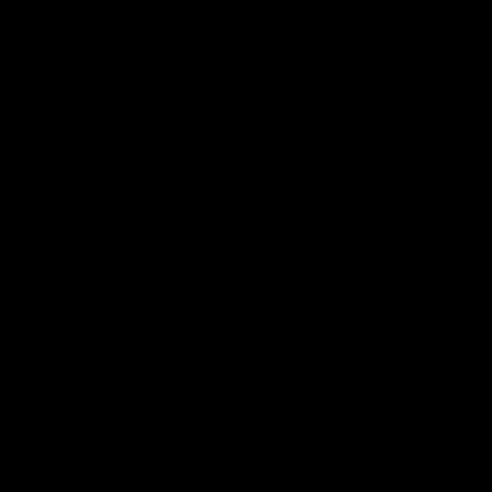
×
×
×