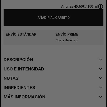
info_outline
Ahorras
45,60€
/ 100 ml
AÑADIR AL CARRITO
ENVÍO ESTÁNDAR
ENVÍO PRIME
Coste del envío:
navigate_before
DESCRIPCIÓN
navigate_before
USO E INTENSIDAD
navigate_before
NOTAS
navigate_before
INGREDIENTES
navigate_before
MÁS INFORMACIÓN