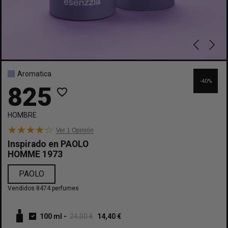
Aromatica
-40%
825
favorite_border
HOMBRE
Ver 1
Opinión
Inspirado en
PAOLO
HOMME 1973
PAOLO
Vendidos 8474 perfumes
100 ml
-
24,00 €
14,40 €