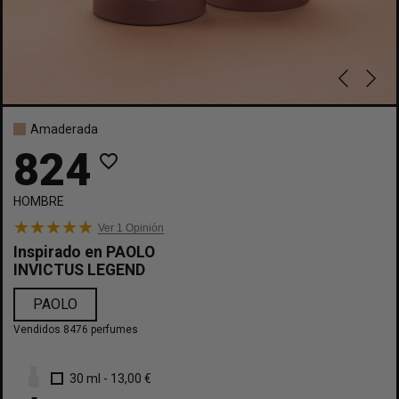
Amaderada
824
favorite_border
HOMBRE
Ver 1
Opinión
Inspirado en
PAOLO
INVICTUS LEGEND
PAOLO
Vendidos 8476 perfumes
30 ml
-
13,00 €