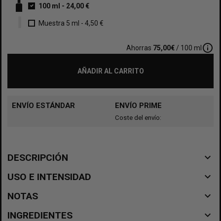
100 ml
-
24,00 €
Muestra 5 ml
-
4,50 €
info_outline
Ahorras
75,00€
/ 100 ml
AÑADIR AL CARRITO
ENVÍO ESTÁNDAR
ENVÍO PRIME
Coste del envío:
navigate_before
DESCRIPCIÓN
navigate_before
USO E INTENSIDAD
navigate_before
NOTAS
navigate_before
INGREDIENTES