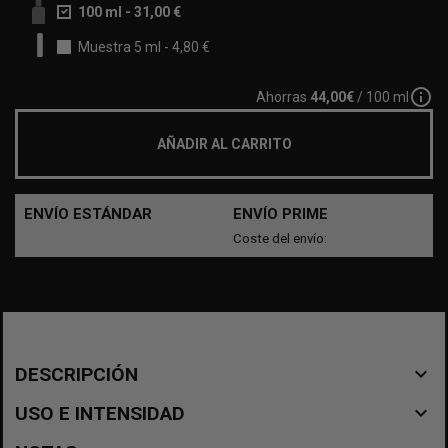
100 ml
-
31,00 €
Muestra 5 ml
-
4,80 €
info_outline
Ahorras
44,00€
/ 100 ml
AÑADIR AL CARRITO
ENVÍO ESTÁNDAR
ENVÍO PRIME
Coste del envío:
navigate_before
DESCRIPCIÓN
navigate_before
USO E INTENSIDAD