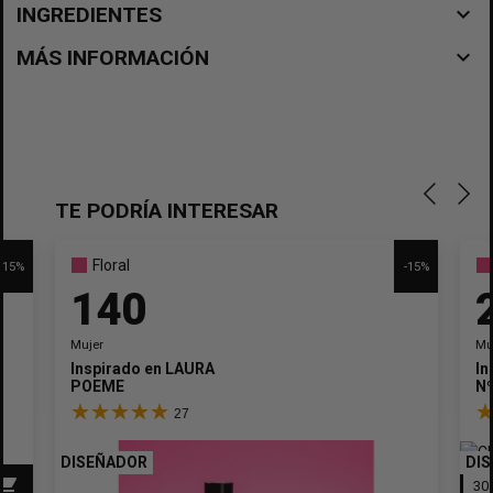
navigate_before
INGREDIENTES
navigate_before
MÁS INFORMACIÓN
TE PODRÍA INTERESAR
Floral
-15%
-15%
140
Mujer
Mu
Inspirado en
LAURA
In
POEME
N
27
DISEÑADOR
DI
pping_cart