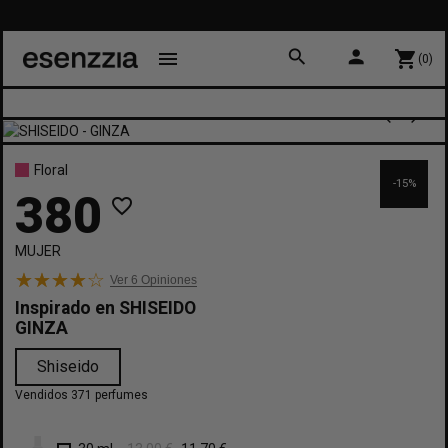
search
person
menu
shopping_cart
(0)
Floral
-15%
380
favorite_border
MUJER
Ver 6
Opiniones
Inspirado en
SHISEIDO
GINZA
Shiseido
Vendidos 371 perfumes