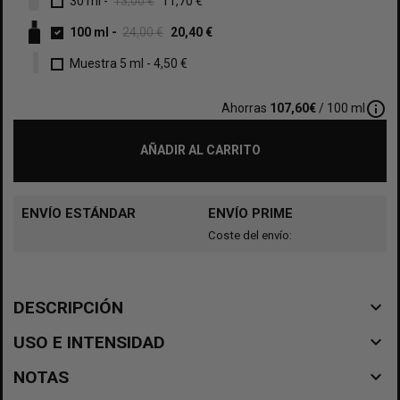
30 ml
-
13,00 €
11,70 €
100 ml
-
24,00 €
20,40 €
Muestra 5 ml
-
4,50 €
info_outline
Ahorras
107,60€
/ 100 ml
AÑADIR AL CARRITO
ENVÍO ESTÁNDAR
ENVÍO PRIME
Coste del envío:
navigate_before
DESCRIPCIÓN
navigate_before
USO E INTENSIDAD
navigate_before
NOTAS