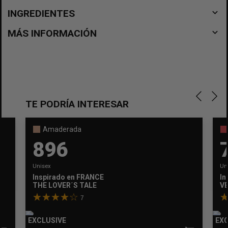
navigate_before
INGREDIENTES
navigate_before
MÁS INFORMACIÓN
TE PODRÍA INTERESAR
Amaderada
896
Unisex
Un
Inspirado en
FRANCESCA BIANCHI
In
THE LOVER´S TALE
V
7
EXCLUSIVE
EXC