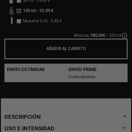
30 ml
-
19,00 €
100 ml
-
33,00 €
Muestra 5 ml
-
4,90 €
info_outline
Ahorras
180,00€
/ 100 ml
AÑADIR AL CARRITO
ENVÍO ESTÁNDAR
ENVÍO PRIME
Coste del envío:
navigate_before
DESCRIPCIÓN
navigate_before
USO E INTENSIDAD