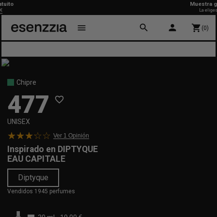
o
Muestra gratui
La eliges TU
search
person
menu
shopping_cart
(0)
Chipre
477
favorite_border
UNISEX
Ver 1
Opinión
Inspirado en
DIPTYQUE
EAU CAPITALE
Diptyque
Vendidos 1945 perfumes