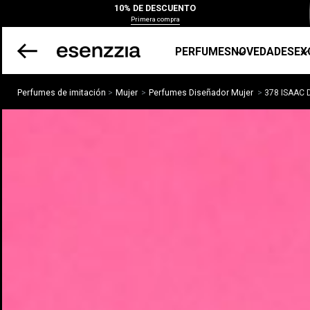
10% DE DESCUENTO
Primera compra
PERFUMES
NOVEDADES
EX
Perfumes de imitación
Mujer
Perfumes Diseñador Mujer
378 ISAAC