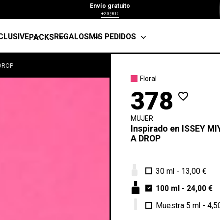
Envío gratuito
+23,90€
CLUSIVE
REGALOS
MIS PEDIDOS
PACKS
 DROP
Floral
378
favorite_border
MUJER
Inspirado en
ISSEY MI
A DROP
30 ml
-
13,00 €
100 ml
-
24,00 €
Muestra 5 ml
-
4,5