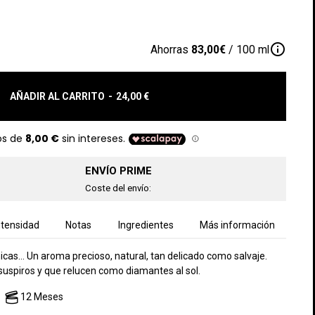
info_outline
Ahorras
83,00€
/ 100 ml
AÑADIR AL CARRITO
-
24,00 €
ENVÍO PRIME
Coste del envío:
ntensidad
Notas
Ingredientes
Más información
nicas… Un aroma precioso, natural, tan delicado como salvaje.
 suspiros y que relucen como diamantes al sol.
12 Meses