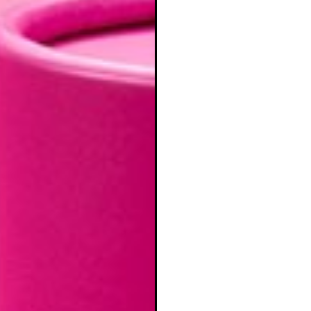
ear lista de deseos
iciar sesión
mbre de la lista de deseos
e iniciar sesión para guardar productos en su lista de deseos.
adir a la lista de deseos