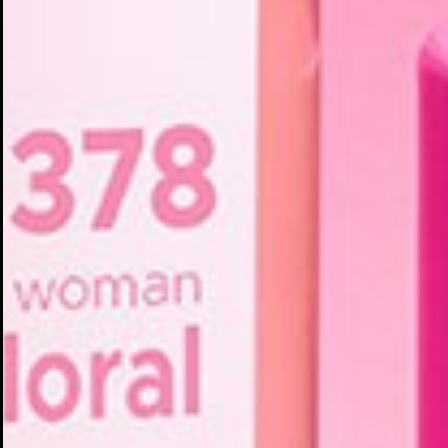
Cr
In
No
Deb
Añ