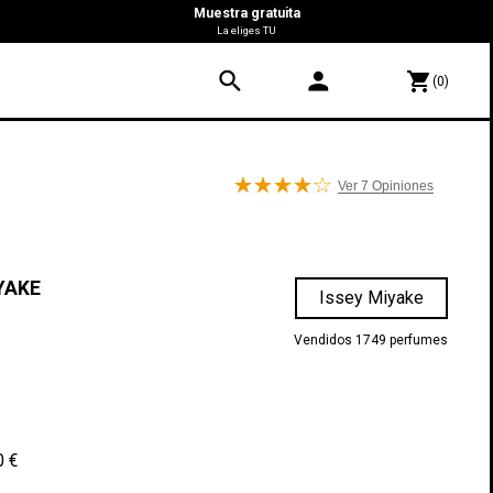
Muestra gratuita
La eliges TU
search
person
shopping_cart
(0)
Ver 7
Opiniones
YAKE
Issey Miyake
Vendidos 1749 perfumes
0 €