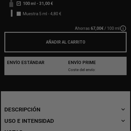
100 ml
-
31,00 €
Muestra 5 ml
-
4,80 €
info_outline
Ahorras
67,00€
/ 100 ml
AÑADIR AL CARRITO
ENVÍO ESTÁNDAR
ENVÍO PRIME
Coste del envío:
navigate_before
DESCRIPCIÓN
navigate_before
USO E INTENSIDAD