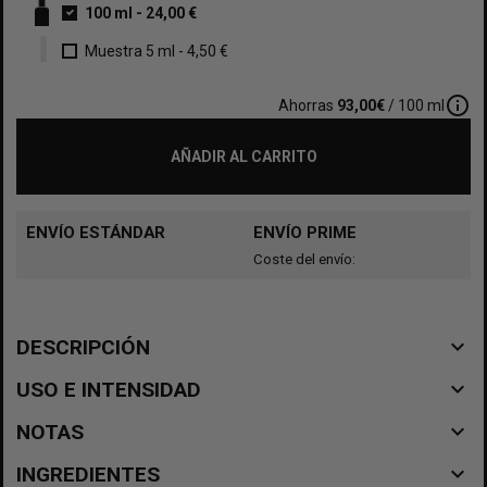
100 ml
-
24,00 €
Muestra 5 ml
-
4,50 €
info_outline
Ahorras
93,00€
/ 100 ml
AÑADIR AL CARRITO
ENVÍO ESTÁNDAR
ENVÍO PRIME
Coste del envío:
navigate_before
DESCRIPCIÓN
navigate_before
USO E INTENSIDAD
navigate_before
NOTAS
navigate_before
INGREDIENTES