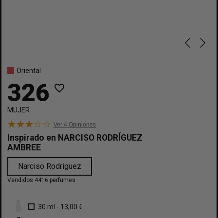
Oriental
326
favorite_border
MUJER
Ver 4
Opiniones
Inspirado en
NARCISO RODRÍGUEZ
AMBREE
Narciso Rodriguez
Vendidos 4416 perfumes
30 ml
-
13,00 €