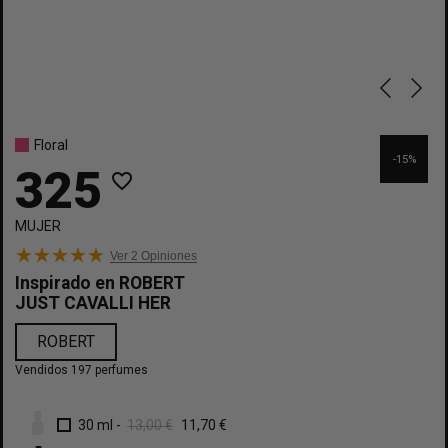
Floral
-15%
325
favorite_border
MUJER
Ver 2
Opiniones
Inspirado en
ROBERT
JUST CAVALLI HER
ROBERT
Vendidos 197 perfumes
30 ml
-
13,00 €
11,70 €