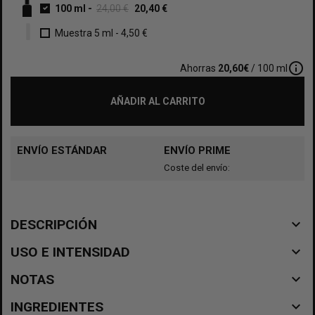
100 ml
-
24,00 €
20,40 €
Muestra 5 ml
-
4,50 €
info_outline
Ahorras
20,60€
/ 100 ml
AÑADIR AL CARRITO
ENVÍO ESTÁNDAR
ENVÍO PRIME
Coste del envío:
navigate_before
DESCRIPCIÓN
navigate_before
USO E INTENSIDAD
navigate_before
NOTAS
navigate_before
INGREDIENTES