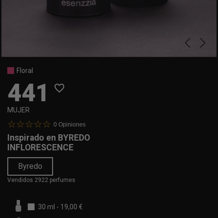
Floral
441
favorite_border
MUJER
0
Opiniones
Inspirado en
BYREDO
INFLORESCENCE
Byredo
Vendidos 2922 perfumes
30 ml
-
19,00 €