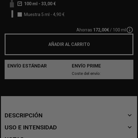
100 ml
-
33,00 €
Muestra 5 ml
-
4,90 €
info_outline
Ahorras
172,00€
/ 100 ml
AÑADIR AL CARRITO
ENVÍO ESTÁNDAR
ENVÍO PRIME
Coste del envío:
navigate_before
DESCRIPCIÓN
navigate_before
USO E INTENSIDAD