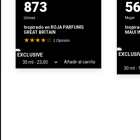
873
5
Unisex
Mujer
Inspirado en
ROJA PARFUMS
Inspir
GREAT BRITAIN
MAUI I
BANANA
1
Opinión
EXCLUSI
EXCLUSIVE
Añadir al carrito