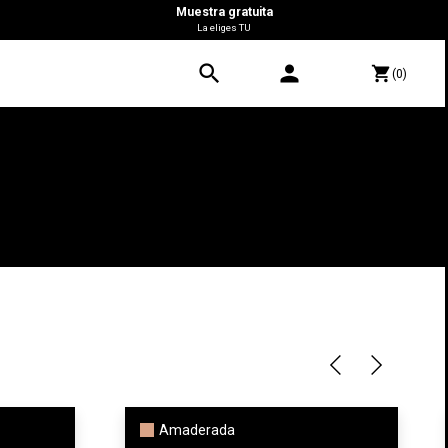
Muestra gratuita
La eliges TU
search
person
shopping_cart
(0)
Amaderada