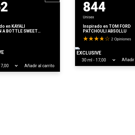
62
844
Unisex
ado en
KAYALI
Inspirado en
TOM FORD
N A BOTTLE SWEET
PATCHOULI ABSOLLU
 | 37
2
Opiniones
VE
EXCLUSIVE
Añadir 
Añadir al carrito