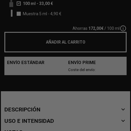
100 ml
-
33,00 €
Muestra 5 ml
-
4,90 €
info_outline
Ahorras
172,00€
/ 100 ml
AÑADIR AL CARRITO
ENVÍO ESTÁNDAR
ENVÍO PRIME
Coste del envío:
navigate_before
DESCRIPCIÓN
navigate_before
USO E INTENSIDAD