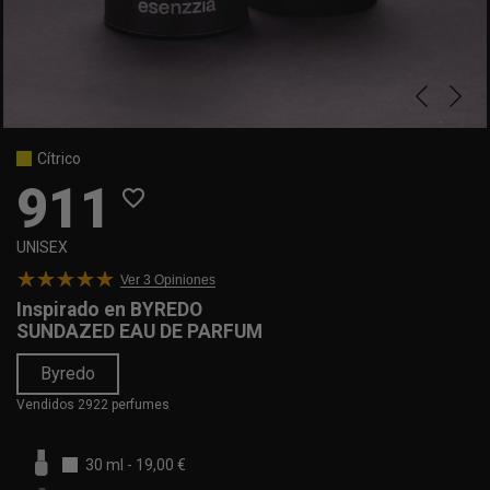
Cítrico
911
favorite_border
UNISEX
Ver 3
Opiniones
Inspirado en
BYREDO
SUNDAZED EAU DE PARFUM
Byredo
Vendidos 2922 perfumes
30 ml
-
19,00 €