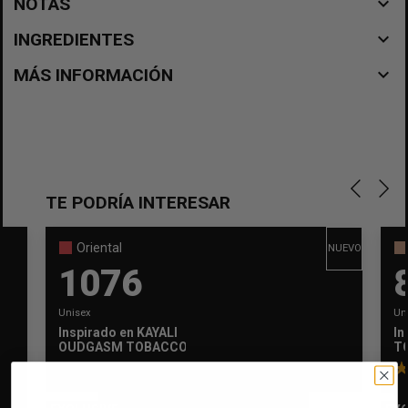
navigate_before
NOTAS
navigate_before
INGREDIENTES
navigate_before
MÁS INFORMACIÓN
TE PODRÍA INTERESAR
Oriental
NUEVO
1076
Unisex
Un
Inspirado en
KAYALI
In
×
Crear lista de deseos
OUDGASM TOBACCO OUD | 4
T
×
Iniciar sesión
Nombre de la lista de deseos