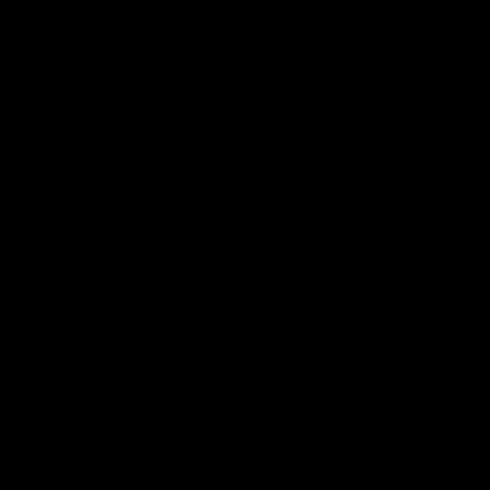
×
×
×