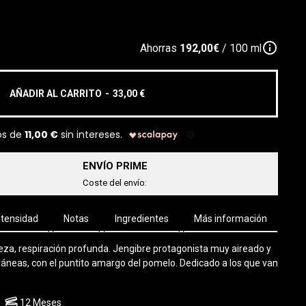
info_outline
Ahorras
192,00€
/ 100 ml
AÑADIR AL CARRITO
-
33,00 €
ENVÍO PRIME
Coste del envío:
ntensidad
Notas
Ingredientes
Más información
eza, respiración profunda. Jengibre protagonista muy aireado y
ráneas, con el puntito amargo del pomelo. Dedicado a los que van
12 Meses