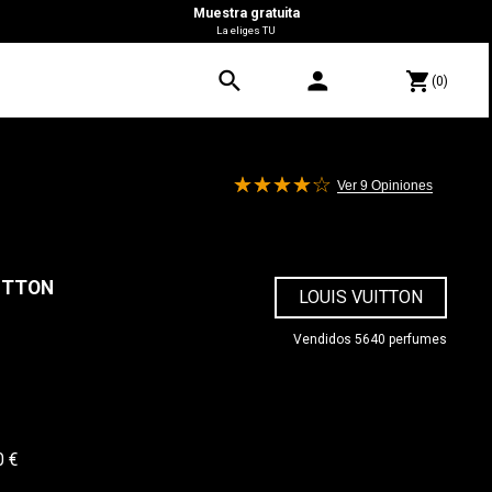
Muestra gratuita
La eliges TU
search
person
shopping_cart
(0)
Ver 9
Opiniones
ITTON
LOUIS VUITTON
Vendidos 5640 perfumes
0 €