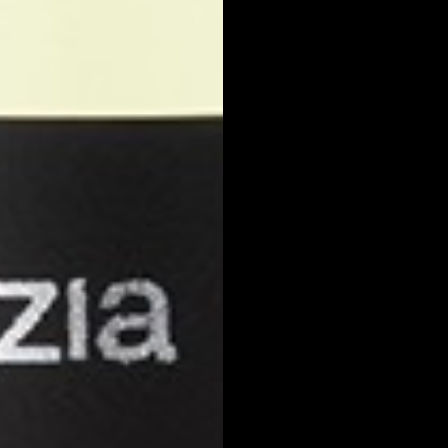
ear lista de deseos
iciar sesión
mbre de la lista de deseos
e iniciar sesión para guardar productos en su lista de deseos.
adir a la lista de deseos