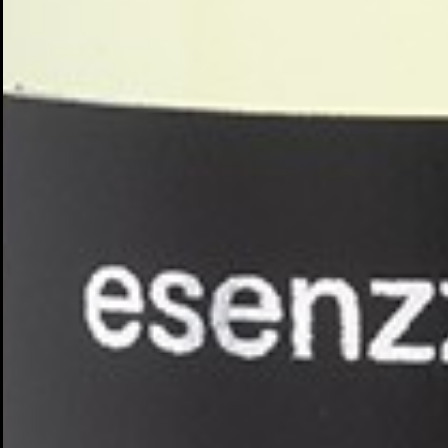
Cr
In
No
Deb
Añ