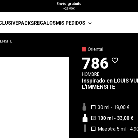
Envío gratuito
+23,90€
CLUSIVE
REGALOS
MIS PEDIDOS
PACKS
MENSITE
Oriental
786
favorite_border
HOMBRE
Inspirado en
LOUIS VU
L'IMMENSITE
30 ml
-
19,00 €
100 ml
-
33,00 €
Muestra 5 ml
-
4,9