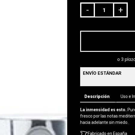
-
+
ENVÍO ESTÁNDAR
Descripción
Uso e I
La inmensidad es esto.
Pur
fresco por las notas mediter
hacia adelante sin miedo.
Fabricado en España