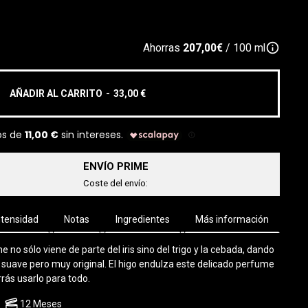
info_outline
Ahorras
207,00€
/ 100 ml
AÑADIR AL CARRITO
-
33,00 €
ENVÍO PRIME
Coste del envío:
ntensidad
Notas
Ingredientes
Más información
no sólo viene de parte del iris sino del trigo y la cebada, dando
y suave pero muy original. El higo endulza este delicado perfume
rrás usarlo para todo.
12 Meses