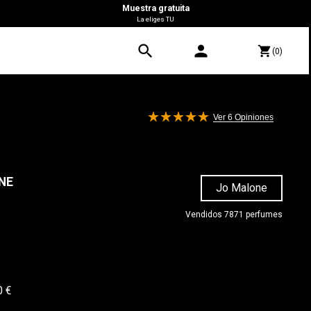
Muestra gratuita
La eliges TU
search
person
shopping_cart
(0)
Ver 6
Opiniones
NE
Jo Malone
Vendidos 7871 perfumes
0 €