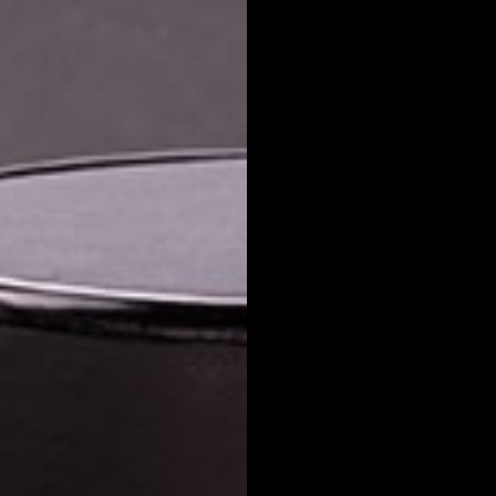
ear lista de deseos
iciar sesión
mbre de la lista de deseos
e iniciar sesión para guardar productos en su lista de deseos.
adir a la lista de deseos