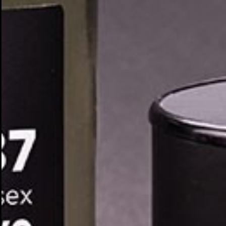
Cr
In
No
Deb
Añ