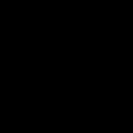
×
×
×