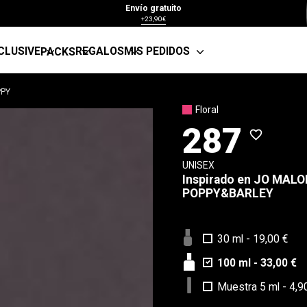
Envío gratuito
+23,90€
CLUSIVE
REGALOS
MIS PEDIDOS
PACKS
PPY
Floral
287
favorite_border
UNISEX
Inspirado en
JO MALO
POPPY&BARLEY
30 ml
-
19,00 €
100 ml
-
33,00 €
Muestra 5 ml
-
4,9