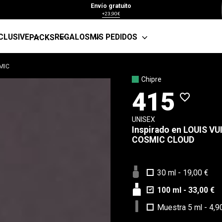
Envío gratuito
+23,90€
CLUSIVE
REGALOS
MIS PEDIDOS
PACKS
MIC
Chipre
415
favorite_border
UNISEX
Inspirado en
LOUIS VU
COSMIC CLOUD
30 ml
-
19,00 €
100 ml
-
33,00 €
Muestra 5 ml
-
4,9