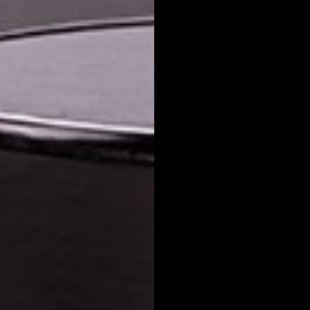
ear lista de deseos
iciar sesión
mbre de la lista de deseos
e iniciar sesión para guardar productos en su lista de deseos.
adir a la lista de deseos