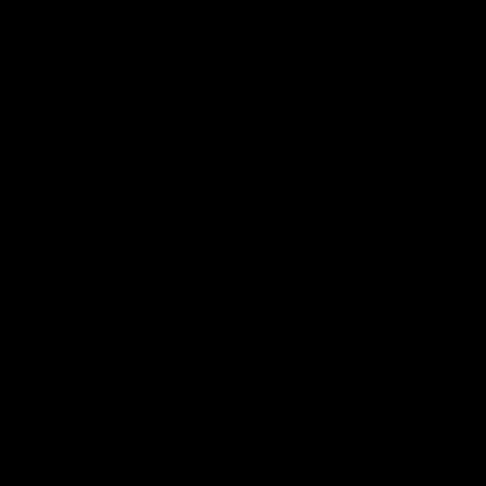
×
×
×