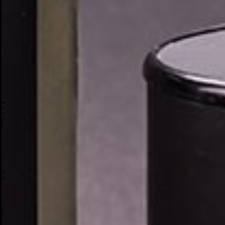
Cr
In
No
Deb
Añ