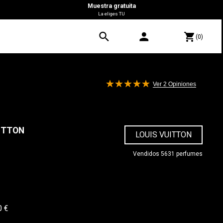
Muestra gratuita
La eliges TU
search
person
shopping_cart
(0)
Ver 2
Opiniones
ITTON
LOUIS VUITTON
Vendidos 5631 perfumes
0 €