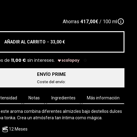
info_outline
Ahorras
417,00€
/ 100 ml
AÑADIR AL CARRITO
-
33,00 €
ENVÍO PRIME
Coste del envío:
ntensidad
Notas
Ingredientes
Más información
o, este aroma combina diferentes almizcles bajo destellos dulces
ba tonka. Crea un atmósfera tan íntima como mágica.
12 Meses