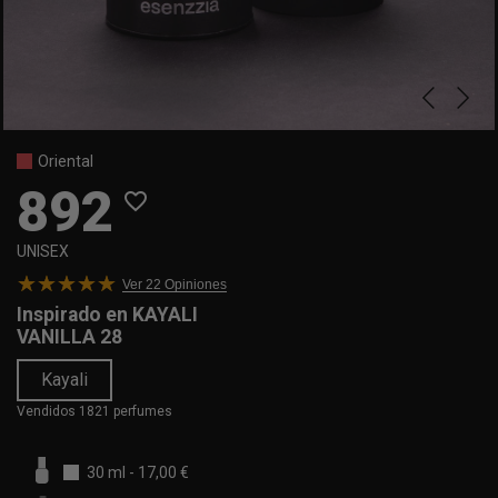
Oriental
892
favorite_border
UNISEX
Ver 22
Opiniones
Inspirado en
KAYALI
VANILLA 28
Kayali
Vendidos 1821 perfumes
30 ml
-
17,00 €