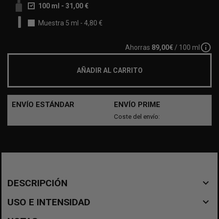
100 ml
-
31,00 €
Muestra 5 ml
-
4,80 €
info_outline
Ahorras
89,00€
/ 100 ml
AÑADIR AL CARRITO
ENVÍO ESTÁNDAR
ENVÍO PRIME
Coste del envío:
navigate_before
DESCRIPCIÓN
navigate_before
USO E INTENSIDAD