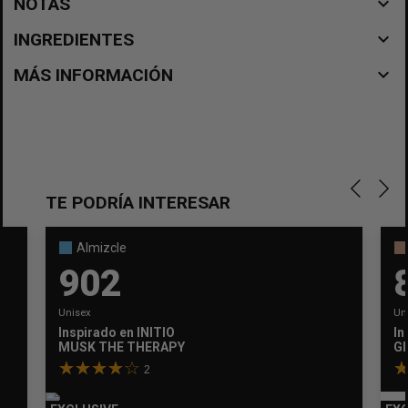
navigate_before
NOTAS
navigate_before
INGREDIENTES
navigate_before
MÁS INFORMACIÓN
TE PODRÍA INTERESAR
Almizcle
902
Unisex
Un
Inspirado en
INITIO
In
MUSK THE THERAPY
GR
2